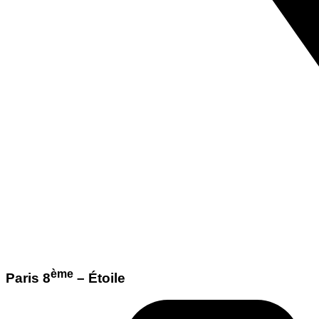
ème
Paris 8
– Étoile