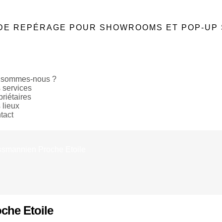
DE REPÉRAGE POUR SHOWROOMS ET POP-UP
 sommes-nous ?
 services
riétaires
 lieux
tact
smannien Proche Etoile
che Etoile